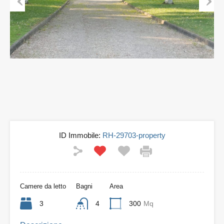
Previous
Next
ID Immobile:
RH-29703-property
Camere da letto
Bagni
Area
3
4
300
Mq