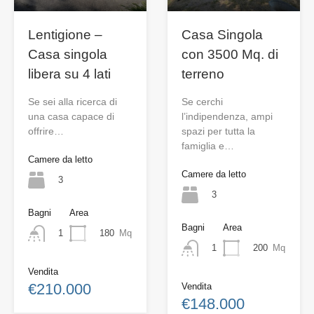
Lentigione –
Casa Singola
Casa singola
con 3500 Mq. di
libera su 4 lati
terreno
Se sei alla ricerca di
Se cerchi
una casa capace di
l’indipendenza, ampi
offrire…
spazi per tutta la
famiglia e…
Camere da letto
Camere da letto
3
3
Bagni
Area
Bagni
Area
180
Mq
1
200
Mq
1
Vendita
€210.000
Vendita
€148.000