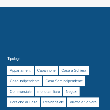
Tipologie
Appartamenti
Capannone
Casa a Schiera
Casa indipendente
Casa Semindipendente
Commerciale
monofamiliare
Negozi
Porzione di Casa
Residenziale
Villette a Schiera