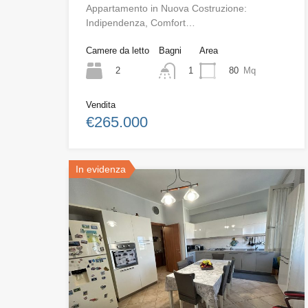
Appartamento in Nuova Costruzione:
Indipendenza, Comfort…
Camere da letto
Bagni
Area
2
80
Mq
1
Vendita
€265.000
In evidenza