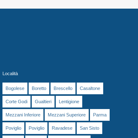
Località
Bogolese
Boretto
Brescello
Casaltone
Corte Godi
Gualtieri
Lentigione
Mezzani Inferiore
Mezzani Superiore
Parma
Poviglio
Poviglio
Ravadese
San Sisto