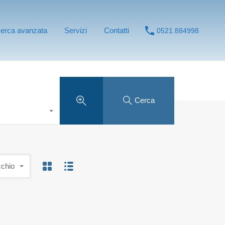
cerca avanzata
Servizi
Contatti
0521.884998
Cerca
cchio