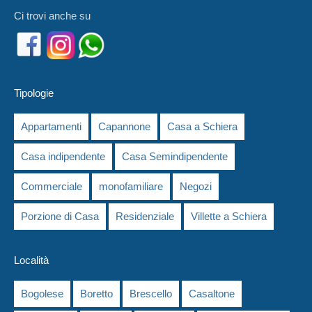
Ci trovi anche su
Tipologie
Appartamenti
Capannone
Casa a Schiera
Casa indipendente
Casa Semindipendente
Commerciale
monofamiliare
Negozi
Porzione di Casa
Residenziale
Villette a Schiera
Località
Bogolese
Boretto
Brescello
Casaltone