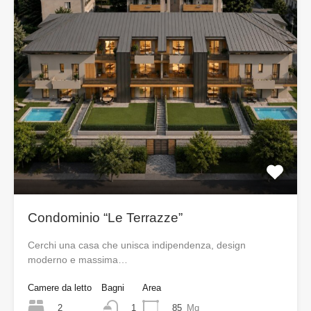
Condominio “Le Terrazze”
Cerchi una casa che unisca indipendenza, design
moderno e massima…
Camere da letto
Bagni
Area
2
85
Mq
1