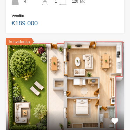
4
120
Mq
1
Vendita
€189.000
In evidenza