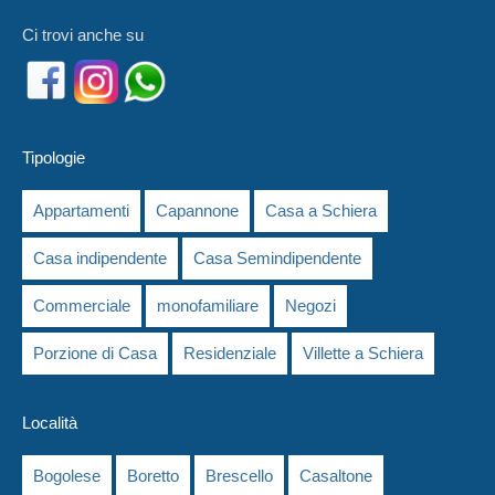
Ci trovi anche su
Tipologie
Appartamenti
Capannone
Casa a Schiera
Casa indipendente
Casa Semindipendente
Commerciale
monofamiliare
Negozi
Porzione di Casa
Residenziale
Villette a Schiera
Località
Bogolese
Boretto
Brescello
Casaltone