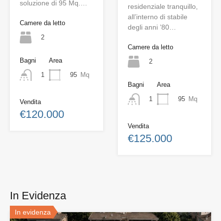
soluzione di 95 Mq.…
residenziale tranquillo,
all’interno di stabile
Camere da letto
degli anni ’80…
2
Camere da letto
Bagni
Area
2
95
Mq
1
Bagni
Area
95
Mq
1
Vendita
€120.000
Vendita
€125.000
In Evidenza
In evidenza