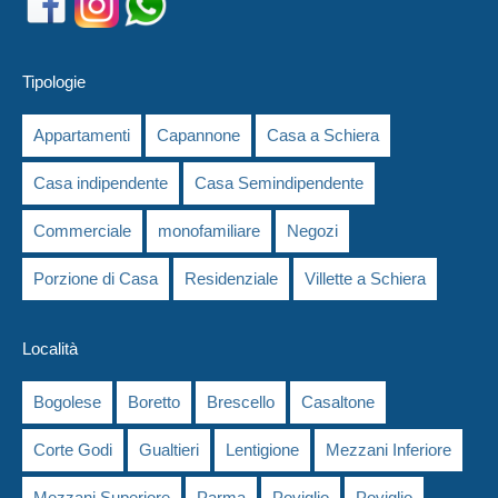
Tipologie
Appartamenti
Capannone
Casa a Schiera
Casa indipendente
Casa Semindipendente
Commerciale
monofamiliare
Negozi
Porzione di Casa
Residenziale
Villette a Schiera
Località
Bogolese
Boretto
Brescello
Casaltone
Corte Godi
Gualtieri
Lentigione
Mezzani Inferiore
Mezzani Superiore
Parma
Poviglio
Poviglio