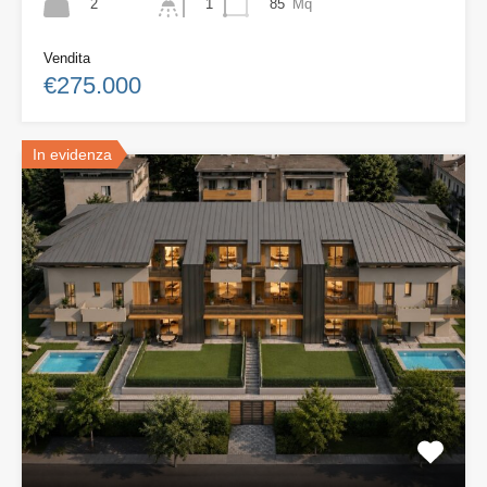
2
85
Mq
1
Vendita
€275.000
In evidenza