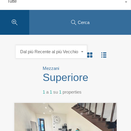
Tutte
Cerca
Dal più Recente al più Vecchio
Mezzani
Superiore
1
a
1
su
1
properties