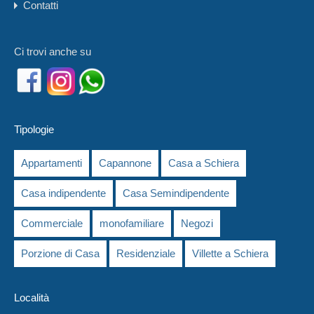
Contatti
Ci trovi anche su
Tipologie
Appartamenti
Capannone
Casa a Schiera
Casa indipendente
Casa Semindipendente
Commerciale
monofamiliare
Negozi
Porzione di Casa
Residenziale
Villette a Schiera
Località