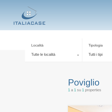
Località
Tipologia
Tutte le località
Tutti i tipi
Poviglio
1
a
1
su
1
properties