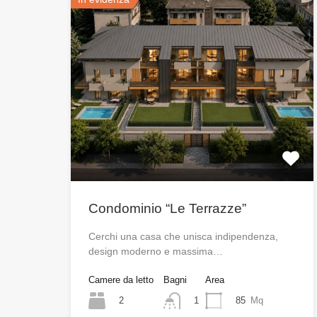
Condominio “Le Terrazze”
Cerchi una casa che unisca indipendenza,
design moderno e massima…
Camere da letto
Bagni
Area
2
85
Mq
1