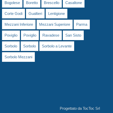
Bogolese
Boretto
Brescello
Casaltone
Corte Godi
Gualtieri
Lentigione
Mezzani Inferiore
Mezzani Superiore
Parma
Poviglio
Poviglio
Ravadese
San Sisto
Sorbolo
Sorbolo
Sorbolo a Levante
Sorbolo Mezzani
Progettato da
TocToc Srl