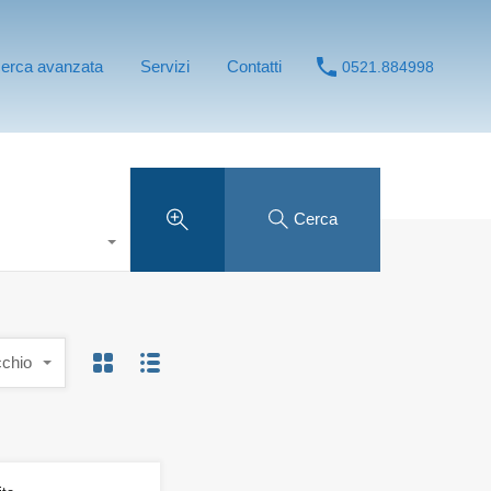
cerca avanzata
Servizi
Contatti
0521.884998
Cerca
cchio