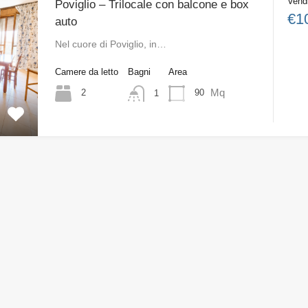
Vend
Poviglio – Trilocale con balcone e box
€1
auto
Nel cuore di Poviglio, in…
Camere da letto
Bagni
Area
Mq
2
90
1