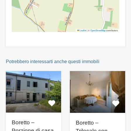
Leaflet
|
©
OpenStreetMap
contributors
Potrebbero interessarti anche questi immobili
Boretto –
Boretto –
Porzione di casa
Trilocale con