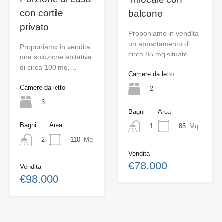
con cortile
balcone
privato
Proponiamo in vendita
un appartamento di
Proponiamo in vendita
circa 85 mq situato…
una soluzione abitativa
di circa 100 mq,…
Camere da letto
Camere da letto
2
3
Bagni
Area
Bagni
Area
85
Mq
1
110
Mq
2
Vendita
€78.000
Vendita
€98.000