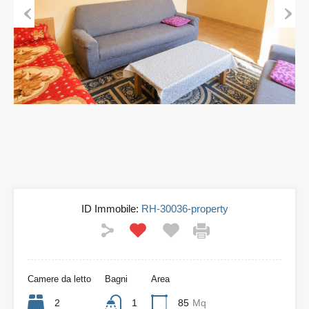
Previous
Next
ID Immobile:
RH-30036-property
Camere da letto
Bagni
Area
2
1
85
Mq